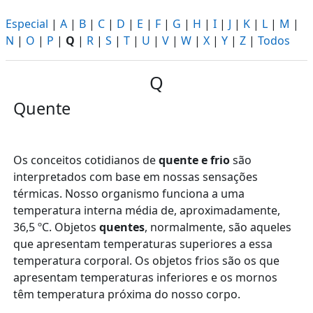
Especial
|
A
|
B
|
C
|
D
|
E
|
F
|
G
|
H
|
I
|
J
|
K
|
L
|
M
|
N
|
O
|
P
|
Q
|
R
|
S
|
T
|
U
|
V
|
W
|
X
|
Y
|
Z
|
Todos
Q
Quente
Os conceitos cotidianos de
quente e frio
são
interpretados com base em nossas sensações
térmicas. Nosso organismo funciona a uma
temperatura interna média de, aproximadamente,
36,5 ºC. Objetos
quentes
, normalmente, são aqueles
que apresentam temperaturas superiores a essa
temperatura corporal. Os objetos frios são os que
apresentam temperaturas inferiores e os mornos
têm temperatura próxima do nosso corpo.